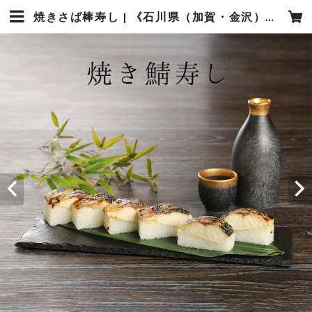
焼きさば棒寿し | 《石川県（加賀・金沢）の老舗弁当》高野商店