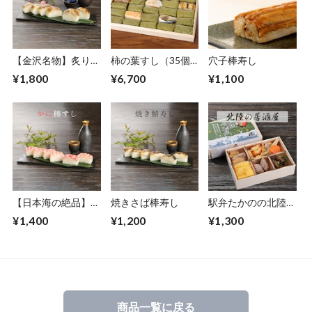
【金沢名物】炙りの
柿の葉すし（35個
穴子棒寿し
どぐろ棒寿し（押寿
入り）（のどぐろ・
¥1,800
¥6,700
¥1,100
し／寿司／鮨）
能登牛・サバ・紅
鮭・鯛・海老・穴
子）【鮨／押寿し／
寿司】木箱 最新冷
凍技術
【日本海の絶品】蟹
焼きさば棒寿し
駅弁たかのの北陸居
棒寿し（押寿し／寿
酒屋
¥1,400
¥1,200
¥1,300
司／鮨）
商品一覧に戻る