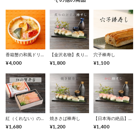
香箱蟹の和風ドリア
【金沢名物】炙りの
穴子棒寿し
（６個セット）
どぐろ棒寿し（押寿
¥4,000
¥1,800
¥1,100
し／寿司／鮨）
紅（くれない）の蟹
焼きさば棒寿し
【日本海の絶品】蟹
弁当
棒寿し（押寿し／寿
¥1,680
¥1,200
¥1,400
司／鮨）