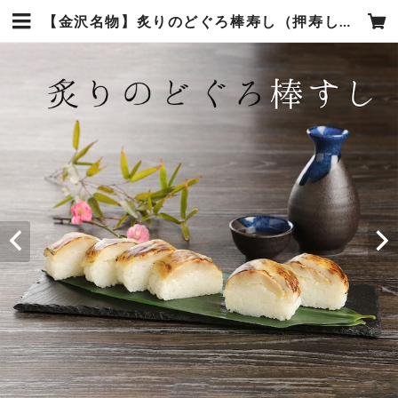
【金沢名物】炙りのどぐろ棒寿し（押寿し／寿司／鮨） | 《石川県（加賀・金沢）の老舗弁当》高野商店