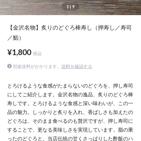
1
| 9
【金沢名物】炙りのどぐろ棒寿し（押寿し／寿司
／鮨）
¥1,800
税込
別途送料がかかります。
送料を確認する
とろけるような食感がたまらないのどぐろを、押し寿司
にしてご紹介します。金沢名物の逸品、炙りのどぐろ棒
寿しです。とろけるような食感と深い味わいが、この一
品の魅力。しっかりと炙りを入れ、香ばしさも加えたの
どぐろは、そのまま食べるのも贅沢ですが、押し寿司に
することで、更なる美味しさを実現しています。脂の乗
ったのどぐろと、当店伝統の甘くさっぱりした酢飯のハ